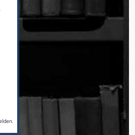
.
lden
.