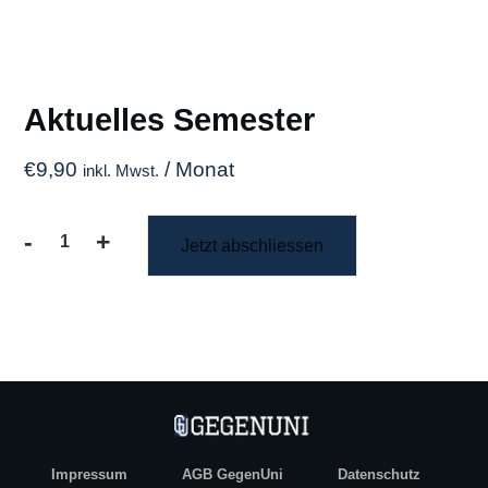
Aktuelles Semester
€
9,90
/ Monat
inkl. Mwst.
-
+
Jetzt abschliessen
Aktuelles
Semester
Menge
Impressum
AGB GegenUni
Datenschutz