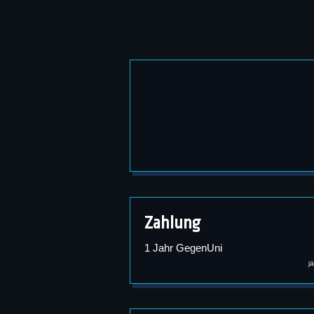
Zahlung
1 Jahr GegenUni
j