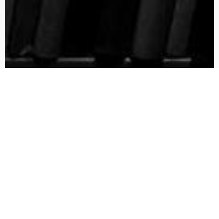
Demoskopie und Wählermilieus
Nur für GegenUni-Studenten