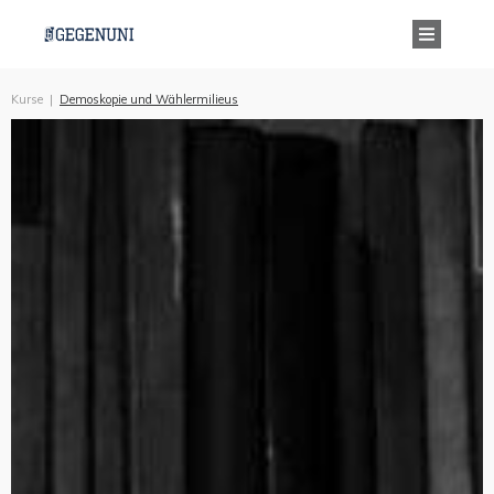
Kurse
|
Demoskopie und Wählermilieus