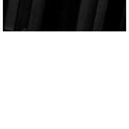
Das Heilige und das Profane von
Mircea Eliade
Nur für GegenUni-Studenten