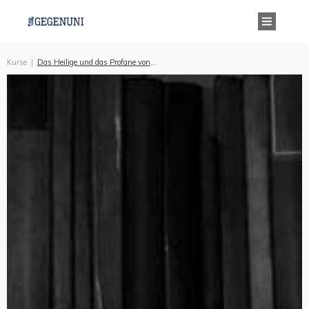
Kurse
|
Das Heilige und das Profane von Mircea Eliade