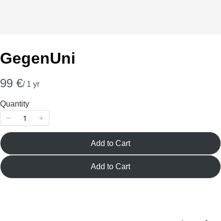
Your rating
GegenUni
N
99 €
/ 1 yr
Title
*
o
Quantity
w
Your review
Add to Cart
Add to Cart