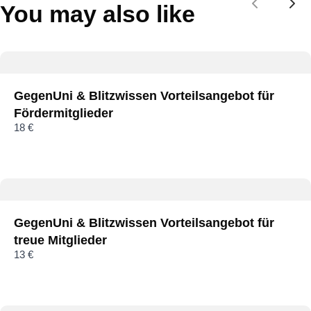
Submit Review
You may also like
Previous
Nex
Thanks for your review!
We are processing it and it will appear on the store
GegenUni & Blitzwissen Vorteilsangebot für
soon.
Fördermitglieder
18 €
GegenUni & Blitzwissen Vorteilsangebot für
treue Mitglieder
13 €